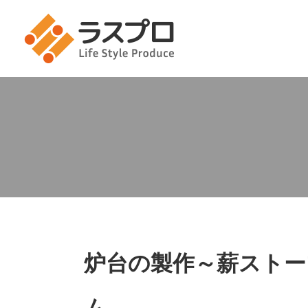
炉台の製作～薪ストー
ム